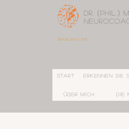
(
)
Dr.
phil.
M
Neurocoa
Because I care.
Start
Erkennen Sie 
Über mich
Die