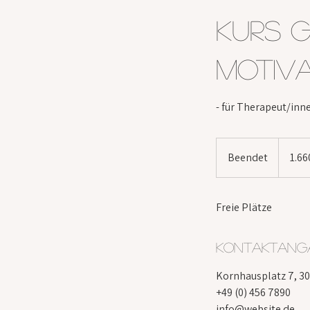
Kurs 
Motiv
- für Therapeut/inn
1.660
Schweize
Beendet
B
1.66
Franken
e
e
Freie Plätze
n
d
e
Kontaktang
t
Kornhausplatz 7, 30
+49 (0) 456 7890
info@website.de