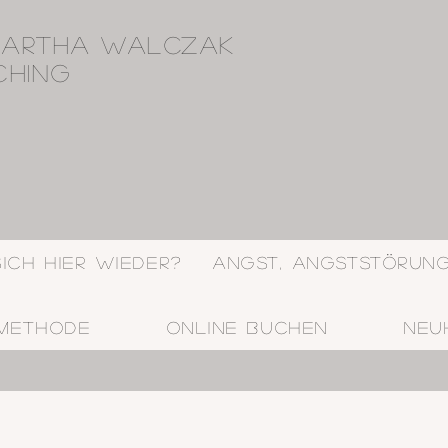
artha Walczak
ching
sich hier wieder?
Angst, Angststörun
 Methode
Online buchen
Neu