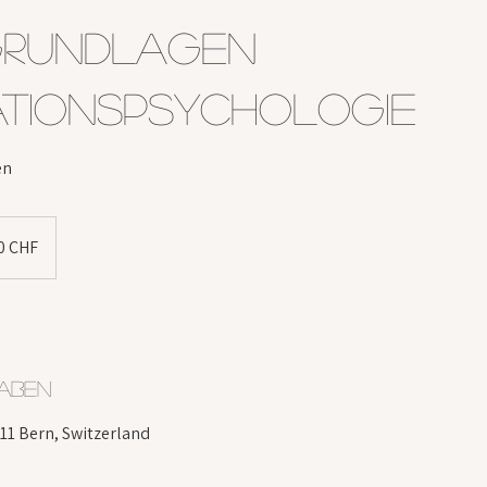
Grundlagen
ationspsychologie
en
r
0 CHF
aben
11 Bern, Switzerland