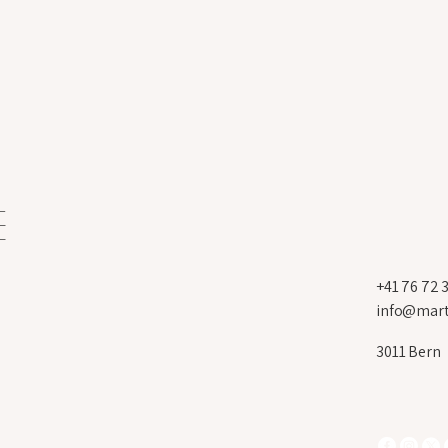
e
+41 76 72 3
info@mart
3011 Bern