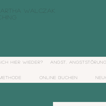
artha Walczak
ching
sich hier wieder?
Angst, Angststörun
 Methode
Online buchen
Neu