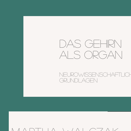
Das gehirn
als Organ
neurowissenschaftlic
Grundlagen