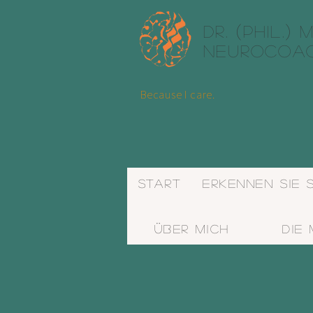
(
)
Dr.
phil.
M
Neurocoa
Because I care.
Start
Erkennen Sie 
Über mich
Die