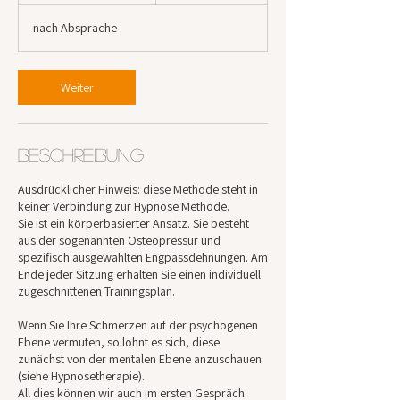
t
nach Absprache
d
3
0
M
Weiter
i
n
.
Beschreibung
Ausdrücklicher Hinweis: diese Methode steht in
keiner Verbindung zur Hypnose Methode.
Sie ist ein körperbasierter Ansatz. Sie besteht
aus der sogenannten Osteopressur und
spezifisch ausgewählten Engpassdehnungen. Am
Ende jeder Sitzung erhalten Sie einen individuell
zugeschnittenen Trainingsplan.
Wenn Sie Ihre Schmerzen auf der psychogenen
Ebene vermuten, so lohnt es sich, diese
zunächst von der mentalen Ebene anzuschauen
(siehe Hypnosetherapie).
All dies können wir auch im ersten Gespräch