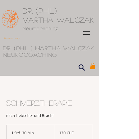
(
)
Dr.
Phil
Martha Walczak
Neurocoaching
Because I care.
(
)
Dr.
phil.
Martha Walczak
Neurocoaching
Schmerztherapie
nach Liebscher und Bracht
130
Schweizer
1 Std. 30 Min.
1
130 CHF
Franken
S